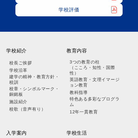
学校評価
学校紹介
教育内容
3つの教育の柱
校長ご挨拶
（こころ・知性・国際
学校沿革
性）
建学の精神・教育方針・
英語教育・文理イマージ
校訓
ョン教育
校章・シンボルマーク・
教科指導
銅銘板
特色ある多彩なプログラ
施設紹介
ム
校歌（音声有り）
12年一貫教育
入学案内
学校生活